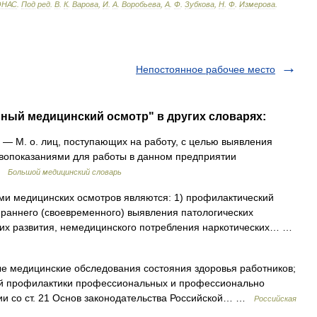
ЭНАС
.
Под
ред
.
В
.
К
.
Варова
,
И
.
А
.
Воробьева
,
А
.
Ф
.
Зубкова
,
Н
.
Ф
.
Измерова
.
Непостоянное рабочее место
ьный медицинский осмотр" в других словарях:
— М. о. лиц, поступающих на работу, с целью выявления
ивопоказаниями для работы в данном предприятии
 …
Большой медицинский словарь
ми медицинских осмотров являются: 1) профилактический
раннего (своевременного) выявления патологических
 их развития, немедицинского потребления наркотических… …
е медицинские обследования состояния здоровья работников;
ой профилактики профессиональных и профессионально
ии со ст. 21 Основ законодательства Российской… …
Российская