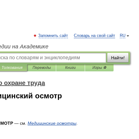
Запомнить сайт
Словарь на свой сайт
RU
едии на Академике
Найти!
Толкования
Переводы
Книги
Игры ⚽
о охране труда
цинский осмотр
СМОТР
—
см
.
Медицинские
осмотры
.