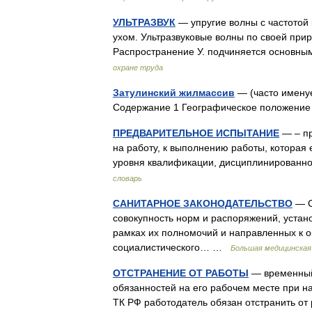
УЛЬТРАЗВУК
— упругие волны с частотой 
ухом. Ультразвуковые волны по своей при
Распространение У. подчиняется основны
охране труда
Затулинский жилмассив
— (часто именуе
Содержание 1 Географическое положен
ПРЕДВАРИТЕЛЬНОЕ ИСПЫТАНИЕ
— – пр
на работу, к выполнению работы, которая 
уровня квалификации, дисциплинированнос
словарь
САНИТАРНОЕ ЗАКОНОДАТЕЛЬСТВО
— С
совокупность норм и распоряжений, уста
рамках их полномочий и направленных к 
социалистического… …
Большая медицинская
ОТСТРАНЕНИЕ ОТ РАБОТЫ
— временный 
обязанностей на его рабочем месте при на
ТК РФ работодатель обязан отстранить от