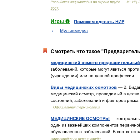
Российская
энциклопедия
по
охране
труда
. —
М
.
:
НЦ
2007
.
Игры ⚽
Поможем сделать НИР
Мультимедиа
Смотреть что такое "Предварител
медицинский осмотр предварительный
заболеваний, которые могут явиться прот
(учреждении) или по данной профессии
Виды медицинских осмотров
— 2. Вида
медицинский осмотр, проводимый в целях 
состояний, заболеваний и факторов риска
Официальная терминология
МЕДИЦИНСКИЕ ОСМОТРЫ
— контрольны
один из важнейших компонентов первичн
обусловленных заболеваний. В соответств
энциклопедия по охране труда