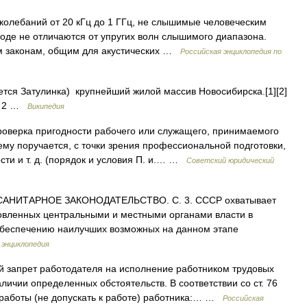
колебаний от 20 кГц до 1 ГГц, не слышимые человеческим
роде не отличаются от упругих волн слышимого диапазона.
м законам, общим для акустических …
Российская энциклопедия по
тся Затулинка) крупнейший жилой массив Новосибирска.[1][2]
ие 2 …
Википедия
оверка пригодности рабочего или служащего, принимаемого
ему поручается, с точки зрения профессиональной подготовки,
ти и т. д. (порядок и условия П. и.… …
Советский юридический
АНИТАРНОЕ ЗАКОНОДАТЕЛЬСТВО. С. 3. СССР охватывает
новленных центральными и местными органами власти в
обеспечению наилучших возможных на данном этапе
 энциклопедия
запрет работодателя на исполнение работником трудовых
личии определенных обстоятельств. В соответствии со ст. 76
 работы (не допускать к работе) работника:… …
Российская